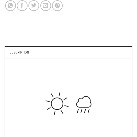
DESCRIPTION