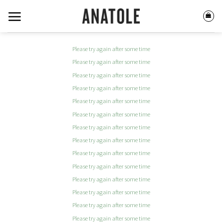
Passer
au
contenu
Please try again after some time
Please try again after some time
Please try again after some time
Please try again after some time
Please try again after some time
Please try again after some time
Please try again after some time
Please try again after some time
Please try again after some time
Please try again after some time
Please try again after some time
Please try again after some time
Please try again after some time
Please try again after some time