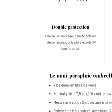
Double protection
Une seule
ombrelle
, deux fonctions
: déperlante pour la pluie et
anti-UV
pour le soleil.
Le mini-parapluie ombrell
7 baleines en fibre de verre
Format plié : 17,5 cm / Diamètre ouv
Mécanisme solide & ouverture manue
Poignée en bois naturel avec logo “