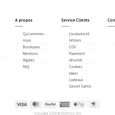
A propos
Service Clients
Con
Qui sommes-
Livraisons et
nous
retours
Boutiques
CGV
Mentions
Paiement
légales
sécurisé
FAQ
Cookies
Idées
cadeaux
Secret Santa
Visa
MasterCard
PayPal
American
Apple
Google
Express
Pay
Wallet
Copyright 2026 © ANATOLE SAS