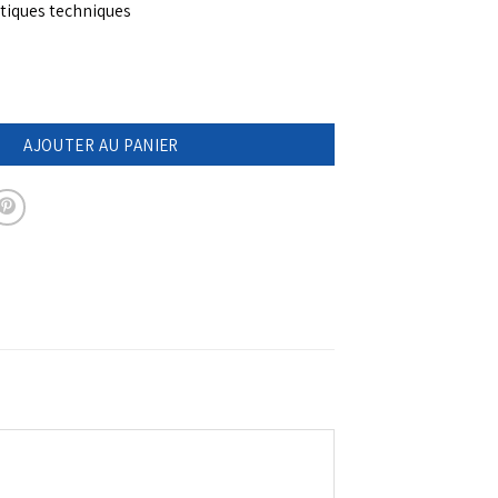
stiques techniques
apluie orange - micro & solide - AUGUSTE
AJOUTER AU PANIER