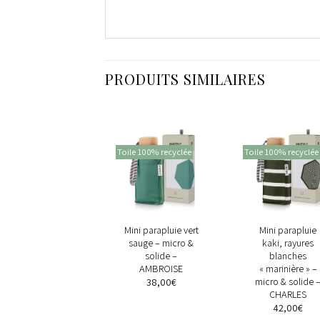
PRODUITS SIMILAIRES
ile 100% recyclée
Toile 100% recyclée
Toile 100% recyclée
+
+
+
Mini parapluie
Mini parapluie vert
Mini parapluie
bicolore Kaki /
sauge – micro &
kaki, rayures
Noir – micro &
solide –
blanches
solide – ALMA
AMBROISE
« marinière » –
micro & solide 
38,00
€
38,00
€
CHARLES
42,00
€