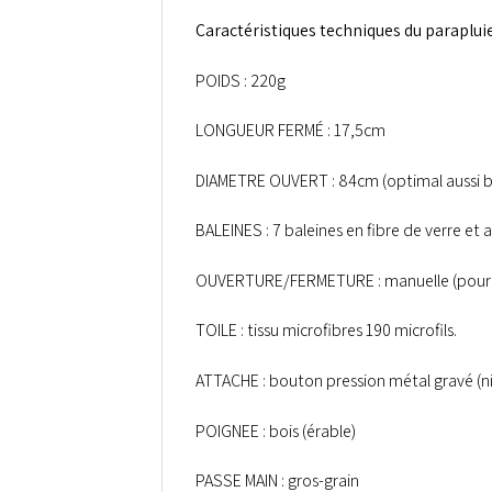
Caractéristiques techniques du
parapluie
POIDS : 220g
LONGUEUR FERMÉ : 17,5cm
DIAMETRE OUVERT : 84cm (optimal aussi b
BALEINES : 7 baleines en fibre de verre et
OUVERTURE/FERMETURE : manuelle (pour p
TOILE : tissu microfibres 190 microfils.
ATTACHE : bouton pression métal gravé (ni
POIGNEE : bois (érable)
PASSE MAIN : gros-grain