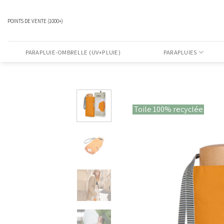
Passer
au
POINTS DE VENTE (1000+)
contenu
PARAPLUIE-OMBRELLE (UV+PLUIE)
PARAPLUIES
Toile 100% recyclée