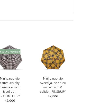
e 100% recyclée
+
+
Mini parapluie
Mini parapluie
carreaux vichy
tweed jaune / bleu
oir/rose – micro
nuit – micro &
& solide –
solide – FINSBURY
BLOOMSBURY
42,00
€
42,00
€