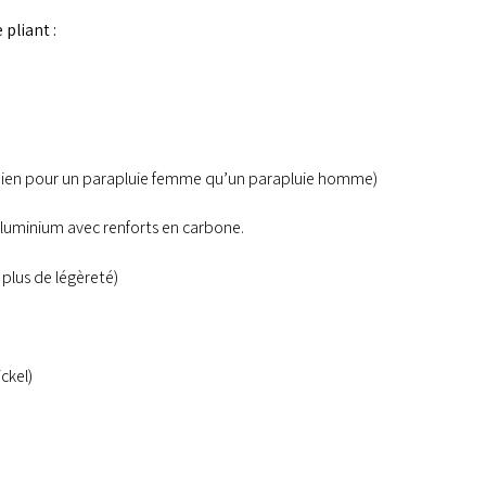
 pliant
:
ien pour un
parapluie femme
qu’un
parapluie homme
)
 aluminium avec renforts en carbone.
lus de légèreté)
ckel)