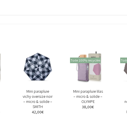
Toile 100% recyclée
Toil
+
+
Mini parapluie
Mini parapluie lilas
vichy oversize noir
– micro & solide –
– micro & solide –
OLYMPE
n
SMITH
38,00
€
–
42,00
€