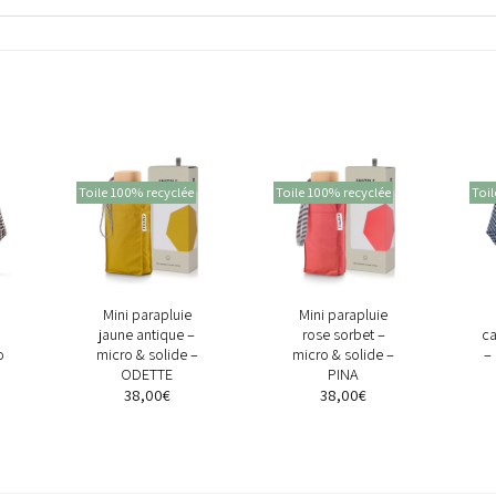
Toile 100% recyclée
Toile 100% recyclée
Toil
+
+
Mini parapluie
Mini parapluie
jaune antique –
rose sorbet –
ca
o
micro & solide –
micro & solide –
–
ODETTE
PINA
38,00
€
38,00
€