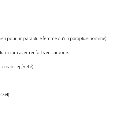
ien pour un
parapluie femme
qu’un
parapluie homme
)
 aluminium avec renforts en carbone.
lus de légèreté)
ckel)