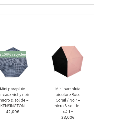
e 100% recyclée
+
+
Mini parapluie
Mini parapluie
rreaux vichy noir
bicolore Rose
 micro & solide –
Corail / Noir –
KENSINGTON
micro & solide –
EDITH
42,00
€
38,00
€