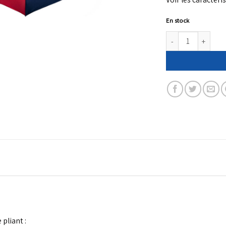
En stock
quantité de Mini para
 pliant
: