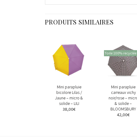
PRODUITS SIMILAIRES
ile 100% recyclée
Toile 100% recyclée
+
+
+
Mini parapluie
Mini parapluie
Mini parapluie
bleu-gris – micro &
bicolore Lilas /
carreaux vichy
solide – VICTOR
Jaune – micro &
noir/rose – micr
solide – LILI
& solide –
38,00
€
BLOOMSBURY
38,00
€
42,00
€