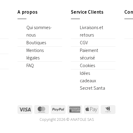
A propos
Service Clients
Con
Qui sommes-
Livraisons et
nous
retours
Boutiques
CGV
Mentions
Paiement
légales
sécurisé
FAQ
Cookies
Idées
cadeaux
Secret Santa
Visa
MasterCard
PayPal
American
Apple
Google
Express
Pay
Wallet
Copyright 2026 © ANATOLE SAS