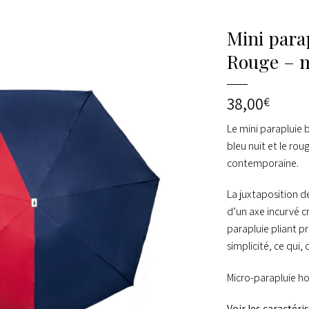
Mini parap
Rouge – m
38,00
€
Le
mini parapluie
b
bleu nuit et le rou
contemporaine.
La juxtaposition d
d’un axe incurvé c
parapluie pliant p
simplicité, ce qui,
Micro-parapluie
Voir les caractéri